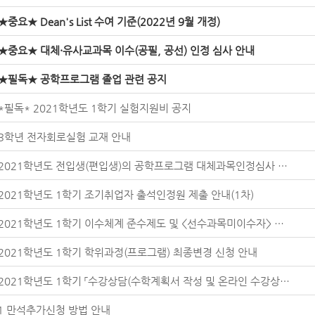
★중요★ Dean's List 수여 기준(2022년 9월 개정)
★중요★ 대체·유사교과목 이수(공필, 공선) 인정 심사 안내
★필독★ 공학프로그램 졸업 관련 공지
*필독* 2021학년도 1학기 실험지원비 공지
3학년 전자회로실험 교재 안내
2021학년도 전입생(편입생)의 공학프로그램 대체과목인정심사 및 수용정책 안내
2021학년도 1학기 조기취업자 출석인정원 제출 안내(1차)
2021학년도 1학기 이수체계 준수제도 및 <선수과목미이수자> 상담 안내
2021학년도 1학기 학위과정(프로그램) 최종변경 신청 안내
2021학년도 1학기 「수강상담(수학계획서 작성 및 온라인 수강상담)」시행 안내
-1 만석추가신청 방법 안내