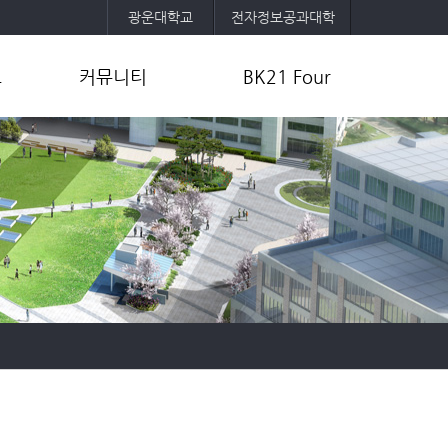
광운대학교
전자정보공과대학
보
커뮤니티
BK21 Four
공지사항
사업목표 및 내용
취업정보
교육팀 및 참여교수 소개
공
자유게시판
사업성과
포토갤러리
연구활동
학과소모임
기타자료