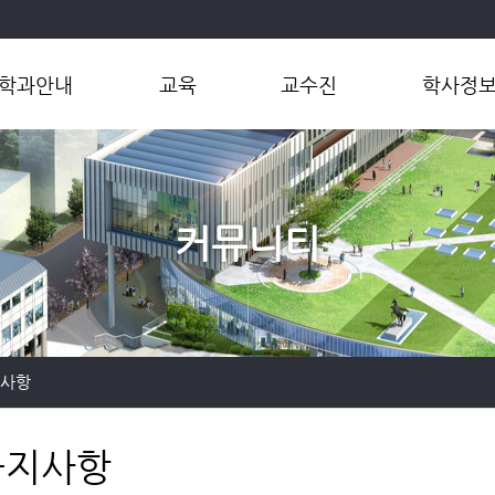
학과안내
교육
교수진
학사정
학과소개
학부
교수
학부
학과장인사말
대학원
연구실
연계전공
연혁
마이크로전
커뮤니티
오시는길
공학인증제
대학원
지사항
공지사항