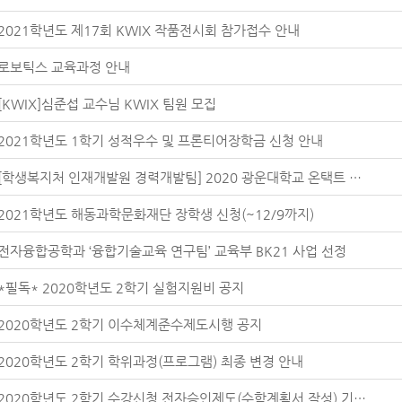
2021학년도 제17회 KWIX 작품전시회 참가접수 안내
로보틱스 교육과정 안내
[KWIX]심준섭 교수님 KWIX 팀원 모집
2021학년도 1학기 성적우수 및 프론티어장학금 신청 안내
[학생복지처 인재개발원 경력개발팀] 2020 광운대학교 온택트 취업.직무박람회 안내
2021학년도 해동과학문화재단 장학생 신청(~12/9까지)
전자융합공학과 ‘융합기술교육 연구팀’ 교육부 BK21 사업 선정
*필독* 2020학년도 2학기 실험지원비 공지
2020학년도 2학기 이수체계준수제도시행 공지
2020학년도 2학기 학위과정(프로그램) 최종 변경 안내
2020학년도 2학기 수강신청 전자승인제도(수학계획서 작성) 기간 안내