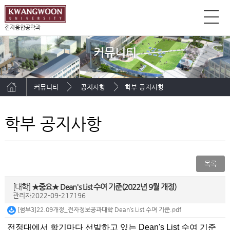
전자융합공학과
커뮤니티
커뮤니티
공지사항
학부 공지사항
학부 공지사항
목록
[대학]
★중요★ Dean's List 수여 기준(2022년 9월 개정)
관리자
2022-09-21
7196
[첨부3]22.09개정_전자정보공과대학 Dean’s List 수여 기준.pdf
전정대에서 학기마다 선발하고 있는 Dean's List 수여 기준