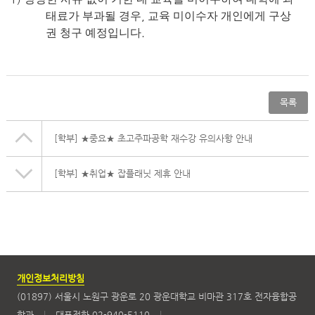
,
태료가 부과될 경우
교육 미이수자 개인에게 구상
.
권 청구 예정입니다
목록
[학부]
★중요★ 초고주파공학 재수강 유의사항 안내
[학부]
★취업★ 잡플래닛 제휴 안내
개인정보처리방침
(01897) 서울시 노원구 광운로 20 광운대학교 비마관 317호 전자융합공
학과
|
대표전화 02-940-5110
|