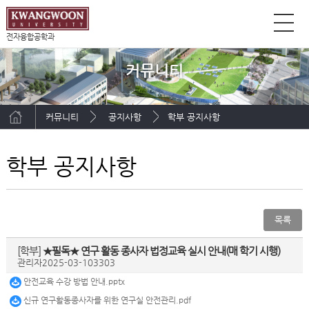
전자융합공학과
커뮤니티
커뮤니티
공지사항
학부 공지사항
학부 공지사항
목록
[학부]
★필독★ 연구 활동 종사자 법정교육 실시 안내(매 학기 시행)
관리자
2025-03-10
3303
안전교육 수강 방법 안내.pptx
신규 연구활동종사자를 위한 연구실 안전관리.pdf