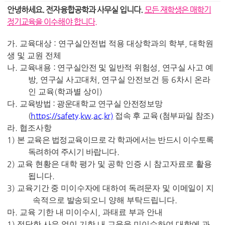
안녕하세요. 전자융합공학과 사무실 입니다.
모든 재학생은 매학기
정기교육을 이수해야 합니다.
.
:
,
가
교육대상
연구실안전법 적용 대상학과의 학부
대학원
생 및 교원 전체
.
:
,
나
교육내용
연구실안전 및 일반적 위험성
연구실 사고 예
,
,
6
방
연구실 사고대처
연구실
안전보건 등
차시 온라
(
)
인 교육
학과별 상이
.
:
다
교육방법
광운대학교 연구실 안전정보망
(
https://safety.kw.ac.kr)
접속 후 교육 (첨부파일 참조)
.
라
협조사항
1)
본 교육은 법정교육이므로 각 학과에서는 반드시 이수토록
.
독려하여 주시기 바랍니다
2)
교육 현황은 대학 평가 및 공학 인증 시 참고자료로 활용
.
됩니다
3)
교육기간 중 미이수자에 대하여 독려문자 및 이메일이 지
.
속적으로 발송되오니 양해
부탁드립니다
.
,
마
교육 기한 내 미이수시
과태료 부과 안내
1)
정당한 사유 없이 기한 내 교육을 미이수하여 대학에 과