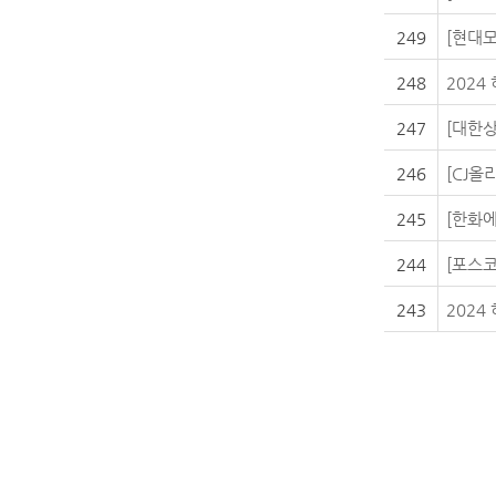
249
[현대모
248
2024
247
[대한상공
246
[CJ올
245
[한화에
244
[포스코
243
2024