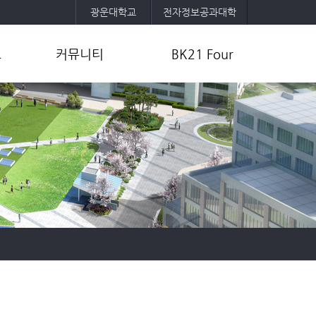
광운대학교
전자정보공과대학
보
커뮤니티
BK21 Four
공지사항
사업목표 및 내용
취업정보
교육팀 및 참여교수 소개
공
자유게시판
사업성과
포토갤러리
연구활동
학과소모임
기타자료