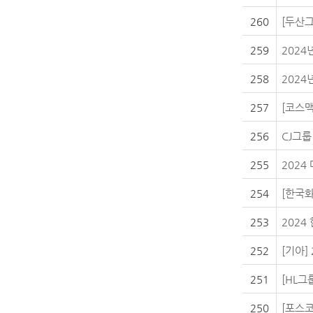
260
[두산그
259
2024
258
2024
257
[코스맥
256
CJ그룹
255
2024
254
[한국화
253
2024
252
[기아]
251
[HL그
250
[포스코