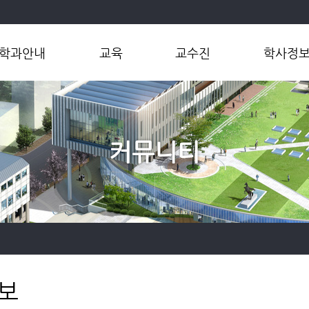
학과안내
교육
교수진
학사정
학과소개
학부
교수
학부
학과장인사말
대학원
연구실
연계전공
연혁
마이크로전
커뮤니티
오시는길
공학인증제
대학원
보