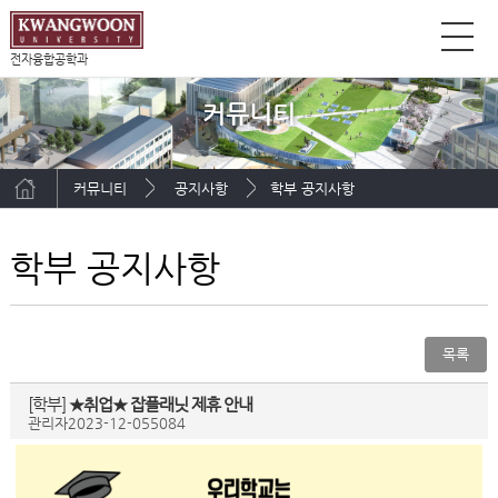
전자융합공학과
커뮤니티
커뮤니티
공지사항
학부 공지사항
학부 공지사항
목록
[학부]
★취업★ 잡플래닛 제휴 안내
관리자
2023-12-05
5084