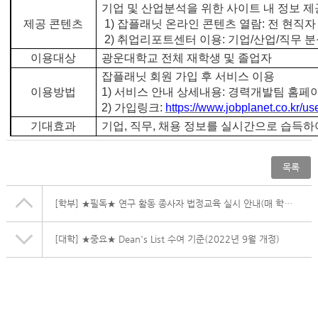
기업 및 산업분석을 위한 사이트 내 정보 제
제공 콘텐츠
1)
잡플래닛 온라인 콘텐츠 열람
:
전 현직자
2)
취업리포트센터 이용
:
기업
/
산업
/
직무 분
이용대상
광운대학교 전체 재학생 및 졸업자
잡플래닛 회원 가입 후 서비스 이용
이용방법
1)
서비스 안내 상세내용
:
경력개발팀 홈페
2)
가입링크
:
https://www.jobplanet.co.kr/u
기대효과
기업
,
직무
,
채용 정보를 실시간으로 습득하여
목록
[학부]
★필독★ 연구 활동 종사자 법정교육 실시 안내(매 학기 시행)
[대학]
★중요★ Dean's List 수여 기준(2022년 9월 개정)