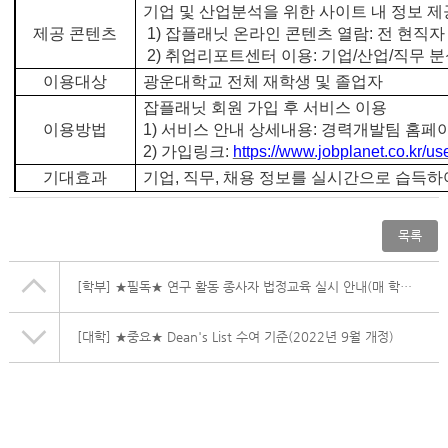
기업 및 산업분석을 위한 사이트 내 정보 제
제공 콘텐츠
1)
잡플래닛 온라인 콘텐츠 열람
:
전 현직자
2)
취업리포트센터 이용
:
기업
/
산업
/
직무 분
이용대상
광운대학교 전체 재학생 및 졸업자
잡플래닛 회원 가입 후 서비스 이용
이용방법
1)
서비스 안내 상세내용
:
경력개발팀 홈페
2)
가입링크
:
https://www.jobplanet.co.kr/u
기대효과
기업
,
직무
,
채용 정보를 실시간으로 습득하여
목록
[학부]
★필독★ 연구 활동 종사자 법정교육 실시 안내(매 학기 시행)
[대학]
★중요★ Dean's List 수여 기준(2022년 9월 개정)