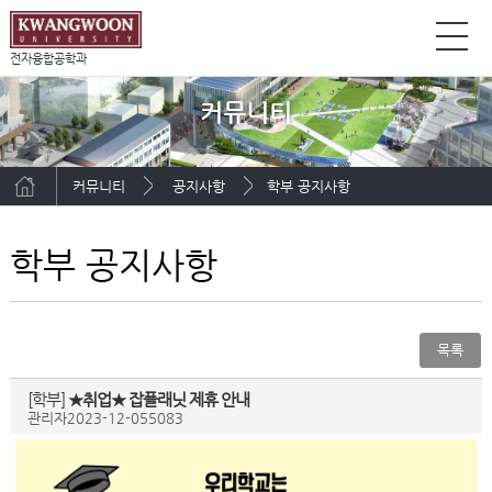
전자융합공학과
커뮤니티
커뮤니티
공지사항
학부 공지사항
학부 공지사항
목록
[학부]
★취업★ 잡플래닛 제휴 안내
관리자
2023-12-05
5083