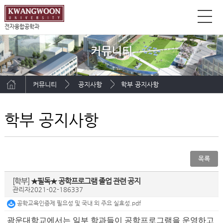
전자융합공학과
커뮤니티
커뮤니티
공지사항
학부 공지사항
학부 공지사항
목록
[학부]
★필독★ 공학프로그램 졸업 관련 공지
관리자
2021-02-18
6337
공학교육인증제 필요성 및 국내 외 주요 실효성.pdf
광운대학교에서는 일부 학과들이 공학프로그램을 운영하고