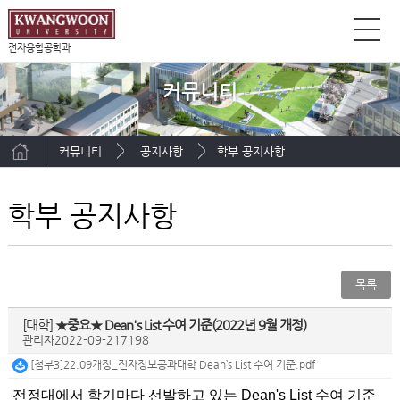
전자융합공학과
커뮤니티
커뮤니티
공지사항
학부 공지사항
학부 공지사항
목록
[대학]
★중요★ Dean's List 수여 기준(2022년 9월 개정)
관리자
2022-09-21
7198
[첨부3]22.09개정_전자정보공과대학 Dean’s List 수여 기준.pdf
전정대에서 학기마다 선발하고 있는 Dean's List 수여 기준