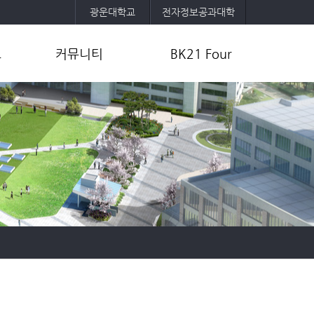
광운대학교
전자정보공과대학
보
커뮤니티
BK21 Four
공지사항
사업목표 및 내용
취업정보
교육팀 및 참여교수 소개
공
자유게시판
사업성과
포토갤러리
연구활동
학과소모임
기타자료