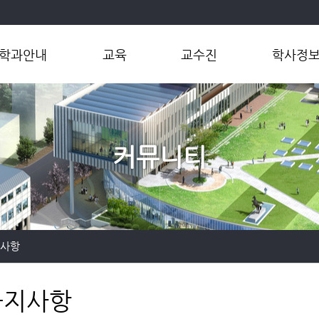
학과안내
교육
교수진
학사정
학과소개
학부
교수
학부
학과장인사말
대학원
연구실
연계전공
연혁
마이크로전
커뮤니티
오시는길
공학인증제
대학원
지사항
공지사항