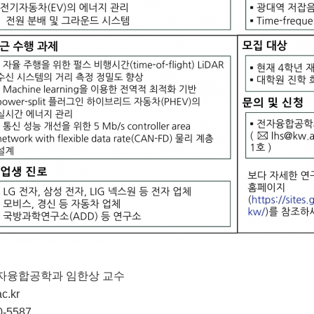
: 전자융합공학과 임한상 교수
c.kr
0-5587