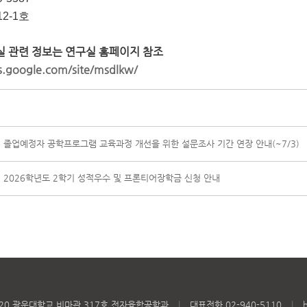
2-1호
실 관련 정보는 연구실 홈페이지 참조
es.google.com/site/msdlkw/
]
졸업예정자 공학프로그램 교육과정 개선을 위한 설문조사 기간 연장 안내(~7/3)
]
2026학년도 2학기 성적우수 및 프론티어장학금 신청 안내
로 20 광운대학교 비마관 317호 전자융합공학과
|
대표전화 02-940-5110
|