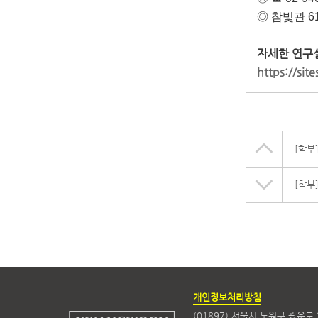
◎
참빛관 61
자세한 연구
https://sit
[학부
[학부
개인정보처리방침
(01897) 서울시 노원구 광운