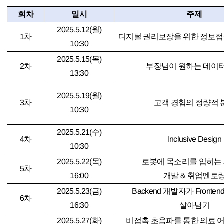
회차
일시
주제
2025.5.12(
월
)
1
차
디지털 권리보장을 위한 정보
10:30
2025.5.15(
목
)
2
차
부장님이 원하는 데이터
13:30
2025.5.19(
월
)
3
차
고객 경험의 정량적 
10:30
2025.5.21(
수
)
4
차
Inclusive Design
10:30
2025.5.22(
목
)
로봇에 목소리를 입히는
5
차
16:00
개발
&
취업멘토
2025.5.23(
금
)
Backend
개발자가
Fronten
6
차
16:30
살아남기
2025.5.27(
화
)
비접촉 초음파를 통한 의료 