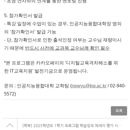
-
초청 연사와의 연계를 통한 멘토링 진행
5.
참가확인서 발급
-
특강 일정에 수업이 있는 경우
,
인공지능융합대학장 명의
의
‘
참가확인서
’
발급 가능
-
단
,
참가확인서로 인한 출석인정 여부는 교수님 재량이시
기 때문에
반드시 사전에 교과목 교수님께 확인 필수
*
본 프로그램은 카카오페이의
'
디지털교육격차해소를 위
한
IT
교육지원
'
발전기금으로 운영됩니다
.
문의
:
인공지능융합대학 교학팀
(
newyu@kw.ac.kr
/ 02-940-
5572)
목록
[학부]
2025학년도 1학기 프로그램 학습성과 에세이 평가 시행 안내(~5/16)