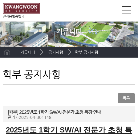
전자융합공학과
커뮤니티
커뮤니티
공지사항
학부 공지사항
학부 공지사항
목록
[학부]
2025년도 1학기 SW/AI 전문가 초청 특강 안내
관리자
2025-04-30
1148
2025
년도
1
학기
SW/AI
전문가 초청 특