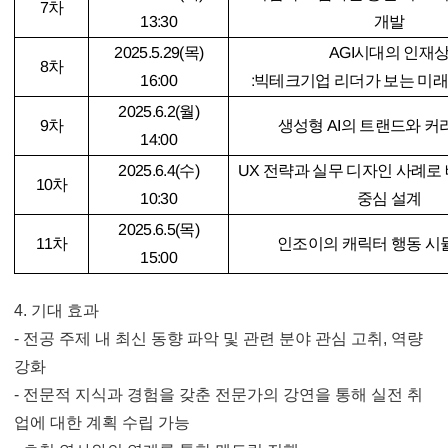
7
차
13:30
개발
2025.5.29(
목
)
AGI
시대의 인재
8
차
16:00
:
빅테크기업 리더가 보는 미
2025.6.2(
월
)
9
차
생성형
AI
의 트랜드와 커
14:00
2025.6.4(
수
)
UX
전략과 실무 디자인 사례로
10
차
10:30
중심 설계
2025.6.5(
목
)
11
차
인조이의 캐릭터 행동 
15:00
4.
기대 효과
-
전공 주제 내 최신 동향 파악 및 관련 분야 관심 고취
,
역량
강화
-
전문적 지식과 경험을 갖춘 전문가의 강연을 통해 실전 취
업에 대한 계획 수립 가능