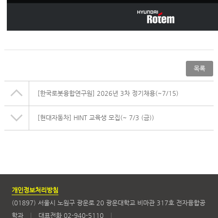
목록
[한국로봇융합연구원] 2026년 3차 정기채용(~7/15)
[현대자동차] HINT 교육생 모집(~ 7/3 (금))
개인정보처리방침
(01897) 서울시 노원구 광운로 20 광운대학교 비마관 317호 전자융합공
학과
|
대표전화 02-940-5110
|