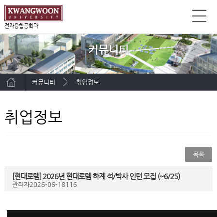
전자융합공학과
커뮤니티
커뮤니티
취업정보
취업정보
목록
[현대로템] 2026년 현대로템 하계 석/박사 인턴 모집 (~6/25)
관리자
2026-06-18
116