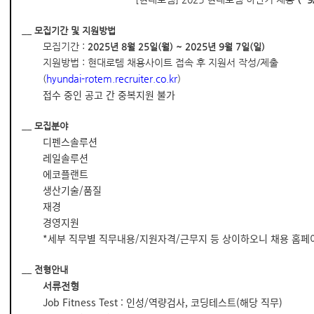
__
모집기간 및 지원방법
모집기간 :
2025년 8월 25일(월) ~ 2025년 9월 7일(일)
지원방법 : 현대로템 채용사이트 접속 후 지원서 작성/제출
(
hyundai-rotem.recruiter.co.kr
)
접수 중인 공고 간 중복지원 불가
__
모집분야
디펜스솔루션
레일솔루션
에코플랜트
생산기술/품질
재경
경영지원
*세부 직무별 직무내용/지원자격/근무지 등 상이하오니 채용 홈페
__
전형안내
서류전형
Job Fitness Test : 인성/역량검사, 코딩테스트(해당 직무)