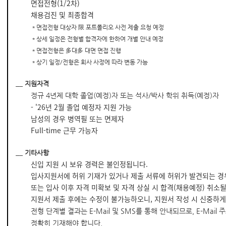
면접전형(1/2차)
채용검진 및 최종합격
＊면접전형 대상자 限 포트폴리오 사전 제출 요청 예정
＊상세 일정은 전형별 합격자에 한하여 개별 안내 예정
＊면접전형은 多대多 대면 면접 진행
＊상기 일정/전형은 회사 사정에 따라 변동 가능
__
지원자격
정규 4년제 대학 졸업(예정)자 또는 석사/박사 학위 취득(예정)자
- '26년 2월 졸업 예정자 지원 가능
남성의 경우 병역필 또는 면제자
Full-time 근무 가능자
__
기타사항
신입 지원 시 보유 경력은 불인정됩니다.
입사지원서에 허위 기재가 있거나 제출 서류에 허위가 발견되는 경
또는 입사 이후 자격 미확보 및 자격 상실 시 합격(채용예정) 취소될
지원서 제출 후에는 수정이 불가능하오니, 지원서 작성 시 신중하게
전형 단계별 결과는 E-Mail 및 SMS를 통해 안내되므로, E-Mai
정확히 기재해야 합니다.