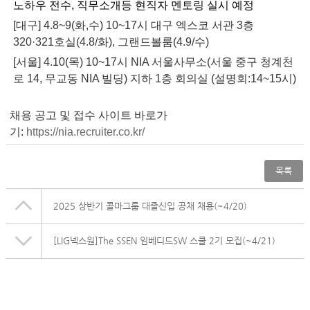
노하우 전수, 직무소개등 현직자 멘토링 실시 예정
[대구] 4.8~9(화,수) 10~17시 대구 엑스코
서관 3층
320·321호실(4.8/화), 그랜드볼룸(4.9/수)
[서울] 4.10(목) 10~17시 NIA 서울사무소(
서울 중구 청계천
로 14, 무교동 NIA 빌딩)
지하 1층 회의실 (설명회:14~15시
)
채용 공고 및 접수 사이트 바로가
기:
https://nia.recruiter.co.kr/
목록
2025 상반기 콜마그룹 대졸신입 공채 채용(~4/20)
[LIG넥스원]The SSEN 임베디드SW 스쿨 2기 모집(~4/21)