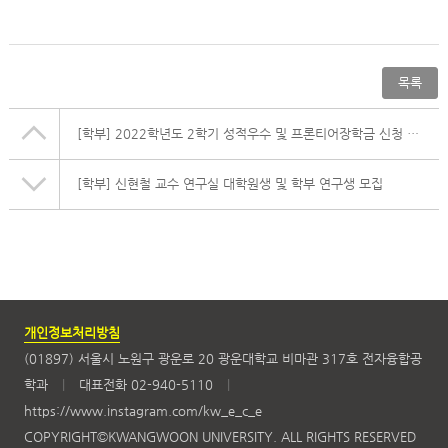
목록
[학부]
2022학년도 2학기 성적우수 및 프론티어장학금 신청 안내
[학부]
신현철 교수 연구실 대학원생 및 학부 연구생 모집
개인정보처리방침
(01897) 서울시 노원구 광운로 20 광운대학교 비마관 317호 전자융합공
학과
|
대표전화 02-940-5110
|
https://www.instagram.com/kw_e_c_e
COPYRIGHT©KWANGWOON UNIVERSITY. ALL RIGHTS RESERVED