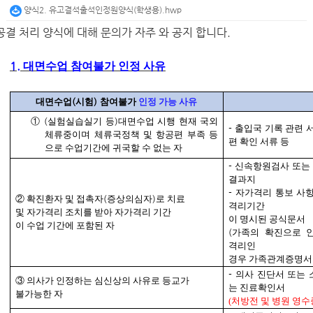
양식2. 유고결석출석인정원양식(학생용).hwp
공결 처리 양식에 대해 문의가 자주 와 공지 합니다.
1.
대면수업 참여불가 인정 사유
대면수업
(
시험
)
참여불가
인정 가능 사유
①
(
실험실습실기 등
)
대면수업 시행 현재 국외
-
출입국 기록 관련 
체류중이며 체류국정책 및 항공편 부족 등
편 확인 서류 등
으로 수업기간에 귀국할 수 없는 자
-
신속항원검사 또는
결과지
-
자가격리 통보 사항
②
확진환자 및 접촉자
(
증상의심자
)
로 치료
격리기간
및 자가격리 조치를 받아 자가격리 기간
이 명시된 공식문서
이 수업 기간에 포함된 자
(
가족의 확진으로 
격리인
경우 가족관계증명서
-
의사 진단서 또는 
③
의사가 인정하는 심신상의 사유로 등교가
는 진료확인서
불가능한 자
(처방전 및 병원 영수