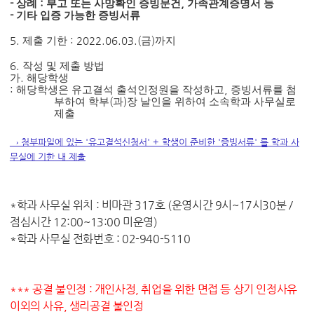
-
상례
:
부고 또는 사망확인 증빙문건
,
가족관계증명서 등
-
기타 입증 가능한 증빙서류
5.
제출 기한
: 2022.06.03.(
금
)
까지
6.
작성 및 제출 방법
가
.
해당학생
:
해당학생은 유고결석 출석인정원을 작성하고
,
증빙서류를 첨
부하여 학부
(
과
)
장 날인을 위하여 소속학과 사무실로
제출
→ 첨부파일에 있는 '유고결석신청서' + 학생이 준비한 '증빙서류' 를 학과 사
무실에 기한 내 제출
​*학과 사무실 위치 : 비마관 317호 (운영시간 9시~17시30분 /
점심시간 12:00~13:00 미운영)
*학과 사무실 전화번호 : 02-940-5110
*** 공결 불인정 : 개인사정, 취업을 위한 면접 등 상기 인정사유
이외의 사유, 생리공결 불인정