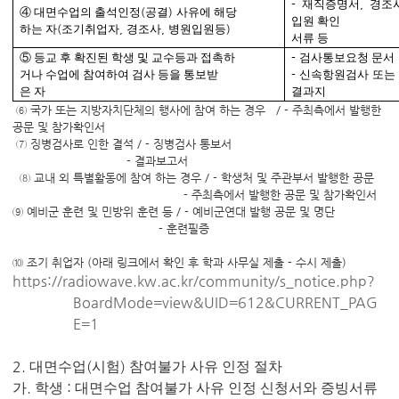
-
재직증명서
,
경조
④
대면수업의 출석인정
(
공결
)
사유에 해당
입원 확인
하는 자
(
조기취업자
,
경조사
,
병원입원등
)
서류 등
⑤
등교 후 확진된 학생 및 교수등과 접촉하
-
검사통보요청 문서
거나 수업에 참여하여 검사 등을 통보받
-
신속항원검사 또는
은 자
결과지
⑥ 국가 또는 지방자치단체의 행사에 참여 하는 경우 / - 주최측에서 발행한
공문 및 참가확인서
⑦ 징병검사로 인한 결석 / - 징병검사 통보서
- 결과보고서
⑧ 교내 외 특별활동에 참여 하는 경우 / - 학생처 및 주관부서 발행한 공문
- 주최측에서 발행한 공문 및 참가확인서
⑨ 예비군 훈련 및 민방위 훈련 등 / - 예비군연대 발행 공문 및 명단
- 훈련필증
⑩ 조기 취업자 (아래 링크에서 확인 후 학과 사무실 제출 - 수시 제출)
https://radiowave.kw.ac.kr/community/s_notice.php?
BoardMode=view&UID=612&CURRENT_PAG
E=1
2.
(
)
대면수업
시험
참여불가 사유 인정 절차
.
:
가
학생
대면수업 참여불가 사유 인정 신청서와 증빙서류