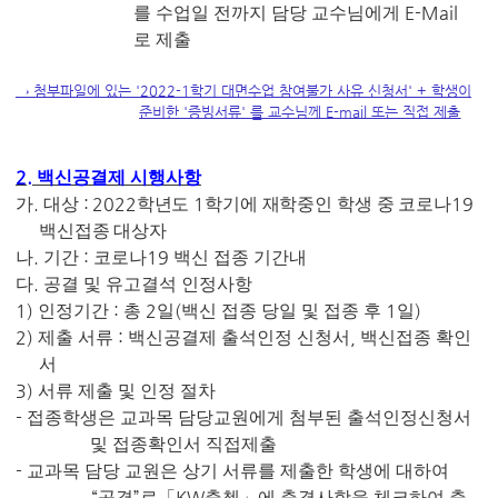
E-Mail
를 수업일 전까지 담당 교수님에게
로 제출
→ 첨부파일에 있는 '2022-1학기 대면수업 참여불가 사유 신청서' + 학생이
준비한 '증빙서류' 를 교수님께 E-mail 또는 직접 제출
2.
백신공결제 시행사항
.
: 2022
1
19
가
대상
학년도
학기에 재학중인 학생 중 코로나
백신접종 대상자
.
:
19
나
기간
코로나
백신 접종 기간내
.
다
공결 및 유고결석 인정사항
1)
:
2
(
1
)
인정기간
총
일
백신 접종 당일 및 접종 후
일
2)
:
,
제출 서류
백신공결제 출석인정 신청서
백
신접종 확인
서
3)
서류 제출 및 인정 절차
-
접종학생은 교과목 담당교원에게 첨부된 출석인정신청서
및 접종확인서 직접제출
-
교과목 담당 교원은 상기 서류를 제출한 학생에 대하여
“
”
KW
공결
로
「
출첵
」
에 출결사항을 체크하여 출