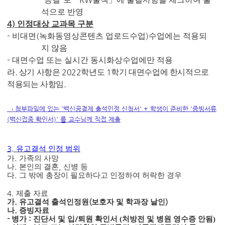
석으로 반영
4)
인정대상 교과목 구분
-
(
)
비대면
녹화동영상콘텐츠 업로드수업
수업에는 적용되
지 않음
-
대면수업 또는 실시간 동시화상수업에만 적용
.
2022
1
라
상기 사항은
학년도
학기 대면수업에 한시적으로
.
적용되는 사항임
→ 첨부파일에 있는 '백신공결제 출석인정 신청서' + 학생이 준비한 '증빙서류
(백신접종 확인서)' 를 교수님께 직접 제출
3.
유고결석 인정 범위
가
.
가족의 사망
나
.
본인의 결혼
,
신병 등
다
.
그 밖에 총장이 필요하다고 인정하여 허락한 경우
4.
제출 자료
가
.
유고결석 출석인정원
(
보호자 및 학과장 날인
)
나
.
증빙자료
-
병가
:
진단서 및 입
/
퇴원 확인서 (처방전 및 병원 영수증 안됨)