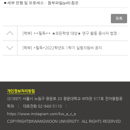
■ 세부 전형 및 프로세스 : 첨부파일(pdf) 참조
목록
[학부]
++필독++ ★모든학생 대상★ 연구 활동 종사자 법정교육 실시 안내(정기교육 및 신규교육)
[학부]
*필독*2022학년도 1학기 실험지원비 공지
개인정보처리방침
(01897) 서울시 노원구 광운로 20 광운대학교 비마관 317호 전자융합공
학과
|
대표전화 02-940-5110
|
https://www.instagram.com/kw_e_c_e
COPYRIGHT©KWANGWOON UNIVERSITY. ALL RIGHTS RESERVED