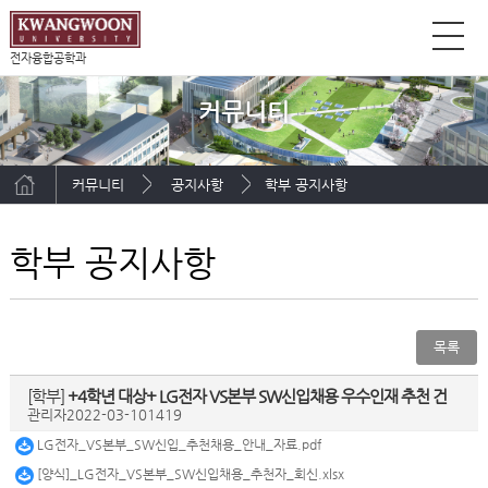
전자융합공학과
커뮤니티
커뮤니티
공지사항
학부 공지사항
학부 공지사항
목록
[학부]
+4학년 대상+ LG전자 VS본부 SW신입채용 우수인재 추천 건
관리자
2022-03-10
1419
LG전자_VS본부_SW신입_추천채용_안내_자료.pdf
[양식]_LG전자_VS본부_SW신입채용_추천자_회신.xlsx