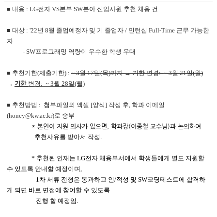
■ 내용 : LG전자 VS본부 SW분야 신입사원 추천 채용 건
■ 대상 : '22년 8월 졸업예정자 및 기 졸업자 / 인턴십 Full-Time 근무 가능한
자
- SW프로그래밍 역량이 우수한 학생 우대
■ 추천기한(제출기한) :
~ 3월 17일(목)까지 → 기한
변경:
~ 3월 21일(월)
→
기한
변경:
~ 3월 28일(월)
■ 추천방법 : 첨부파일의 엑셀 [양식] 작성 후, 학과 이메일
(honey@kw.ac.kr)로 송부
* 본인이 지원 의사가 있으면, 학과장(이종철 교수님)과 논의하여
추천사유를 받아서 작성.
*
추천된 인재는 LG전자 채용부서에서 학생들에게 별도 지원할
수 있도록 안내할 예정이며,
1차 서류 전형은 통과하고
인/적성 및 SW코딩테스트에 합격하
게 되면 바로 면접에 참여할 수 있도록
진행 할 예정임.