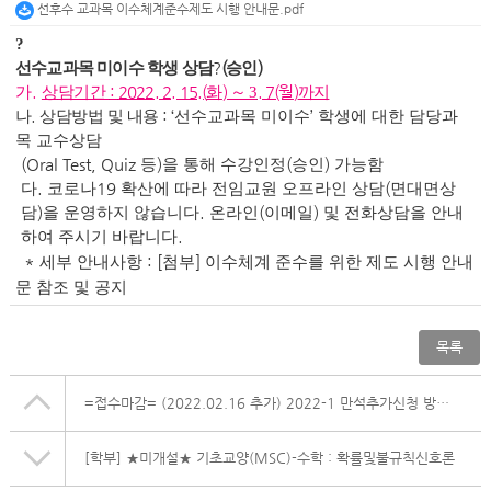
선후수 교과목 이수체계준수제도 시행 안내문.pdf
?
선수교과목 미이수 학생 상담
?
(
승인
)
가
.
상
담기간
:
2022. 2. 15.(
화
)
～ 3
. 7(월
)
까지
나
.
상담방법 및 내용
:
‘
선수교과목 미이수
’
학생에 대한 담당과
목 교수상담
(Oral Test, Quiz
등
)
을 통해 수강인정
(
승인
)
가능함
다
.
코로나
19
확산에 따라 전임교원 오프라인 상담
(
면대면상
담
)
을 운영하지 않습니다
.
온라인
(
이메일
)
및 전화상담을 안내
하여 주시기 바랍니다
.
*
세부 안내사항
: [
첨부
]
이수체계 준수를 위한 제도 시행 안내
문 참조 및 공지
목록
=접수마감= (2022.02.16 추가) 2022-1 만석추가신청 방법 안내
[학부]
★미개설★ 기초교양(MSC)-수학 : 확률및불규칙신호론