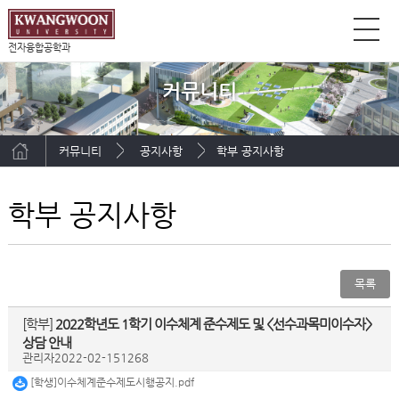
전자융합공학과
커뮤니티
커뮤니티
공지사항
학부 공지사항
학부 공지사항
목록
[학부]
2022학년도 1학기 이수체계 준수제도 및 <선수과목미이수자>
상담 안내
관리자
2022-02-15
1268
[학생]이수체계준수제도시행공지.pdf