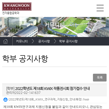
전자융합공학과
커뮤니티
커뮤니티
공지사항
학부 공지사항
학부 공지사항
목록
[학부]
2022학년도 제18회 KWIX 작품전시회 참가접수 안내
관리자
2022-02-14
1637
(2022학년도)제18회_KWIX_연구과제_지원신청_안내(확정).hwp
제18회 KWIX연구과제 지원신청을 붙임과 같이 안내드리오니, 관심있는