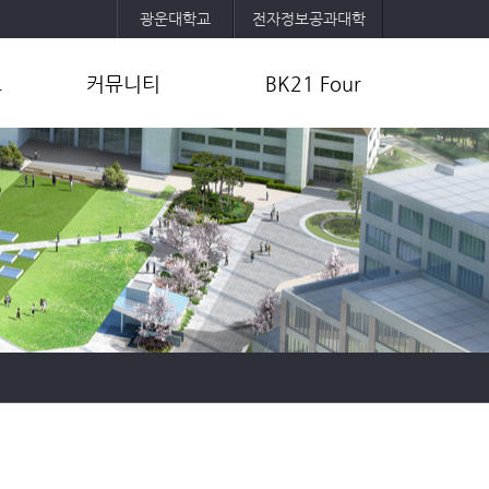
광운대학교
전자정보공과대학
보
커뮤니티
BK21 Four
공지사항
사업목표 및 내용
취업정보
교육팀 및 참여교수 소개
공
자유게시판
사업성과
포토갤러리
연구활동
학과소모임
기타자료