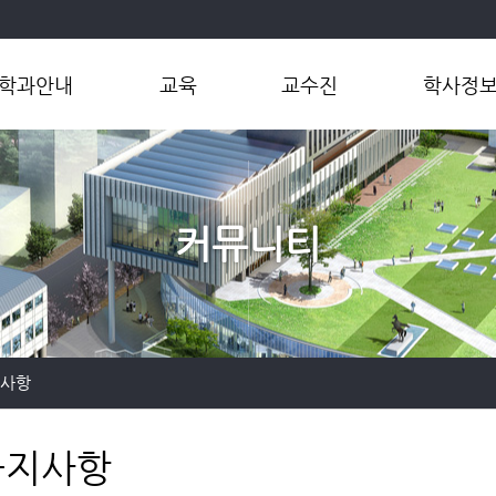
학과안내
교육
교수진
학사정
학과소개
학부
교수
학부
학과장인사말
대학원
연구실
연계전공
연혁
마이크로전
커뮤니티
오시는길
공학인증제
대학원
지사항
공지사항