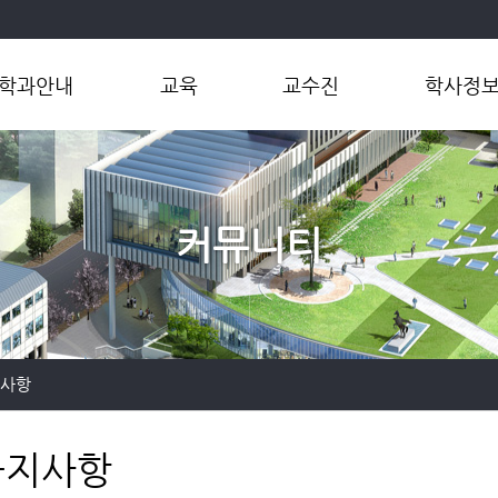
학과안내
교육
교수진
학사정
학과소개
학부
교수
학부
학과장인사말
대학원
연구실
연계전공
연혁
마이크로전
커뮤니티
오시는길
공학인증제
대학원
지사항
공지사항