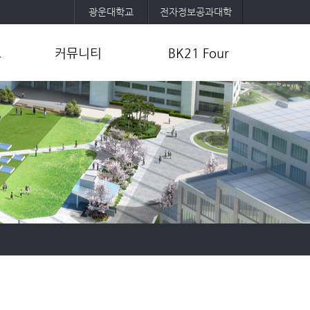
광운대학교
전자정보공과대학
보
커뮤니티
BK21 Four
공지사항
사업목표 및 내용
취업정보
교육팀 및 참여교수 소개
공
자유게시판
사업성과
포토갤러리
연구활동
학과소모임
기타자료