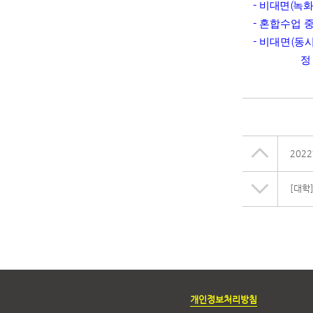
-
비대면
(
녹
-
혼합수업 
-
비대면
(
동
정
202
[대학
개인정보처리방침