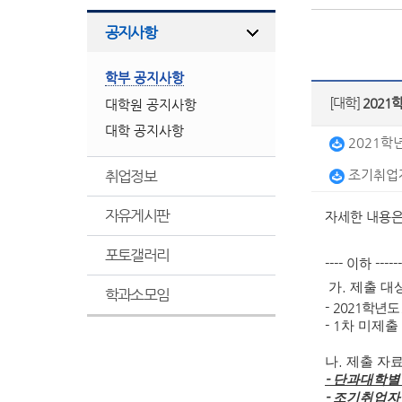
공지사항
학부 공지사항
[대학]
2021
대학원 공지사항
대학 공지사항
2021학
취업정보
조기취업자
자유게시판
자세한 내용은
포토갤러리
---- 이하 ------
가
.
제출 대
학과소모임
-
2021
학년도
- 1
차 미제출
나
.
제출 자
-
단과대학별
-
조기취업자