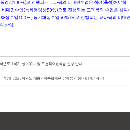
화동영상
100%)
로 진행되는 교과목의 비대면수업은 참여
(
출석
)
해야함
중 비대면수업
(
녹화동영상
50%)
으로 진행되는 교과목의 수업은 참여
(
시화상수업
100%,
동시화상수업
50%)
으로 진행되는 교과목의 비대
 대상임
2학년도 1학기 성적우수 및 프론티어장학금 신청 안내
]
[정정] 2022학년도 해동과학문화재단 장학생 신청(~01/04까지)