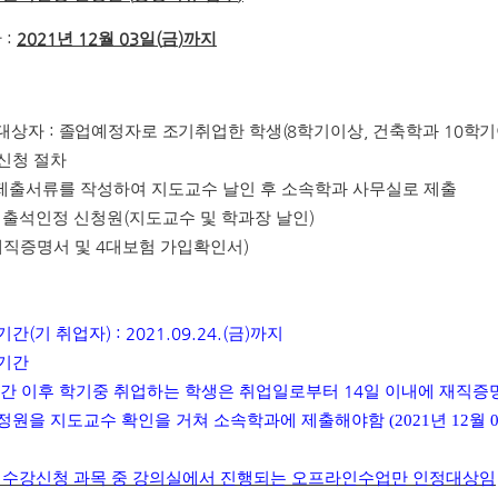
한
:
2021
년
12
월
03
일
(
금
)
까지
 대상자
:
졸업예정자로 조기취업한 학생
(8
학기이상
,
건축학과
10
학기
신청 절차
제출서류를 작성하여 지도교수 날인 후 소속학과 사무실로 제출
 출석인정 신청원
(
지도교수 및 학과장 날인
)
재직증명서 및
4
대보험 가입확인서
)
기간
(
기 취업자
) : 2021.09.24.(
금
)
까지
기간
기간 이후 학기중 취업하는 학생은 취업일로부터
14
일 이내에 재직증
정원을 지도교수 확인을 거쳐 소속학과에 제출해야함 (2021년 12월 
 수강신청 과목 중 강의실에서 진행되는 오프라인수업만 인정대상임