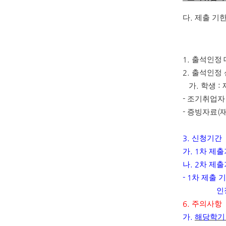
다
.
제출 기
1.
출석인정
2.
출석인정 
가
.
학생
:
-
조기취업자
-
증빙자료
(
3.
신청기간
가
. 1
차 제출
나
. 2
차 제출
- 1
차 제출 
인
6.
주의사항
가
.
해당학기