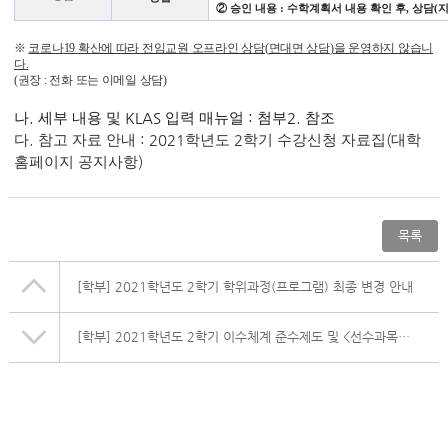
②
승인 내용
:
수학계획서 내용 확인 후
,
상담
(
※
코로나
19
확산에 따라 전임교원 오프라인 상담
(
면대면 상담
)
을 운영하지 않습니
다
.
(
권장
:
전화 또는 이메일 상담
)
나
.
세부 내용 및
KLAS
입력 매뉴얼
:
첨부
2.
참조
다
.
참고 자료 안내
: 2021
학년도
2
학기 수강신청 자료집
(
대학
홈페이지 공지사항
)
목록
[학부]
2021학년도 2학기 학위과정(프로그램) 최종 변경 안내
[학부]
2021학년도 2학기 이수체계 준수제도 및 <선수과목미이수자> 상담 안내