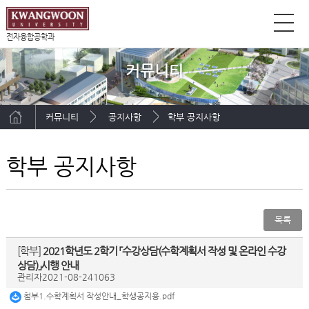
전자융합공학과
커뮤니티
커뮤니티
공지사항
학부 공지사항
학부 공지사항
목록
[학부]
2021학년도 2학기 「수강상담(수학계획서 작성 및 온라인 수강
상담)」시행 안내
관리자
2021-08-24
1063
첨부1.수학계획서 작성안내_학생공지용.pdf