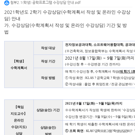
첨부2.1(학생) 공학프로그램 수강상담 안내.pdf
2021
학년도
2
학기 수강상담
(
수학계획서 작성 및 온라인 수강상
담
)
안내
가
.
수강상담
(
수학계획서 작성 및 온라인 수강상담
)
기간 및 방
법
전자정보공과대학
,
소프트웨어융합대학
,
공과대
작성 대상
(
※
건축학과
,
정보융합학부는 수학계획서 작성 
2021
년
8
월
17
일
(
화
) ~ 9
월
7
일
(
화
)
까지
【
학생
】
작성 기간
(
수강신청 후
~
수강변경 기간 전까지
)
수학계획서
매 학기 수강신청 후
,
수학계획서 작성
(
매 학기
1
작성 방법
①
작성 화면
: KLAS
?
공학교육
?
학생
(
수강
)
상
②
작성내용
:
졸업 후 희망진로
/
전공 관심분야
/
2021
년
8
월
17
일
(
화
) ~ 9
월
9
일
(
목
)
까지
【
책임
상담
(
승인
)
기간
※
수학계획서가 작성된 학생에 한하여
‘
수강상담
지도교수
】
수강신청 변경기간
: 9
월
9
일
(
수
) ~ 9
월
9
일
(
목
) 
온라인
매 학기 학생이 제출한 수학계획서에 대한 온라
수강
(
지도
)
상담
(
승인
)
①
조회 화면
:
KLAS
?
공학프로그램
?
학생상담관리
? 
상담
방법