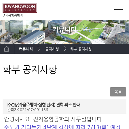
전자융합공학과
커뮤니티
커뮤니티
공지사항
학부 공지사항
학부 공지사항
목록
K-City(자율주행차 실험 단지) 견학 취소 안내
관리자
2021-07-09
1136
안녕하세요. 전자융합공학과 사무실입니다.
수도권 거리두기 4단계 격상에 따라 7/13(화) 예정