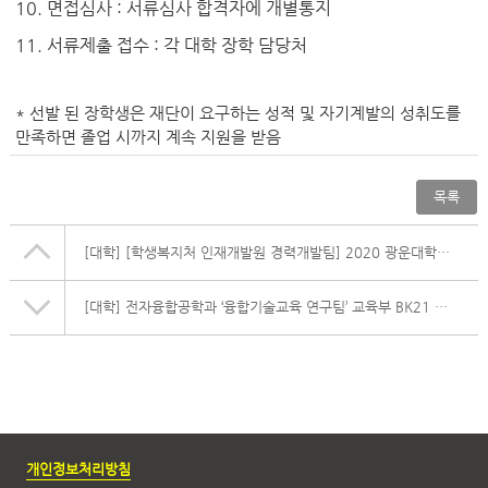
10.
면접심사
:
서류심사 합격자에 개별통지
11.
서류제출 접수
:
각 대학 장학 담당처
*
선발 된 장학생은 재단이 요구하는 성적 및 자기계발의 성취도를
만족하면 졸업 시까지 계속 지원을 받음
목록
[대학]
[학생복지처 인재개발원 경력개발팀] 2020 광운대학교 온택트 취업.직무박람회 안내
[대학]
전자융합공학과 ‘융합기술교육 연구팀’ 교육부 BK21 사업 선정
개인정보처리방침