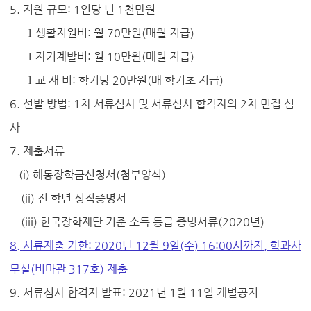
5.
지원 규모
: 1
인당 년
1
천만원
생활지원비
:
월
70
만원
(
매월 지급
)
l
자기계발비
:
월
10
만원
(
매월 지급
)
l
교 재 비
:
학기당
20
만원
(
매 학기초 지급
)
l
6.
선발 방법
: 1
차 서류심사 및 서류심사 합격자의
2
차 면접 심
사
7.
제출서류
(i)
해동장학금신청서
(
첨부양식
)
(ii)
전 학년 성적증명서
(iii)
한국장학재단 기준 소득 등급 증빙서류
(2020
년
)
8.
서류제출 기한
: 2020
년
12
월 9
일
(수
) 16:00
시까지, 학과사
무실(비마관 317호) 제출
9.
서류심사 합격자 발표
: 2021
년
1
월
11
일 개별공지