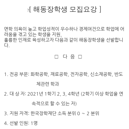
]
[
해동장학생 모집요강
?
면학 의욕이 높고 학업성적이 우수하나 경제여건으로 학업에 어
려움을 겪고 있는 학생을 지원
,
훌륭한 인재로 육성하고자 다음과 같이 해동장학생을 선발합니
다
.
□
다
음
□
1.
전공 부문
:
화학공학
,
재료공학
,
전자공학
,
신소재공학
,
반도
체관련 학과
2.
대 상 자
: 2021
년
1
학기
2, 3, 4
학년
(2
학기 이상 학업을 연
속적으로 할 수 있는 자
)
3.
지원 자격
:
한국장학재단 소득 분위
0
～
2
분위
4.
선발 인원
: 1
명