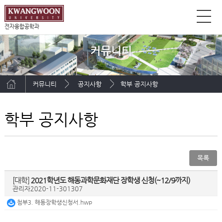
전자융합공학과
커뮤니티
커뮤니티
공지사항
학부 공지사항
학부 공지사항
목록
[대학]
2021학년도 해동과학문화재단 장학생 신청(~12/9까지)
관리자
2020-11-30
1307
첨부3. 해동장학생신청서.hwp