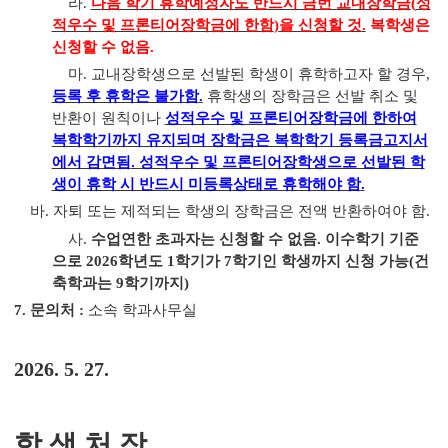
라
.
다음 학기 휴학예정자도 반드시 금번 교내장학금
(
성
적우수 및 프론티어장학금에 한함
)
을 신청할 것
.
복학생은
신청할 수 없음
.
마
.
교내장학생으로 선발된 학생이 휴학하고자 할 경우
,
등록 후 휴학은 불가함
.
휴학생의 장학금은 선발 취소 및
반환이 원칙이나
성적우수 및 프론티어장학금에 한하여
복학학기까지 유지되며 장학금은 복학학기 등록금고지서
에서 감면됨
.
성적우수 및 프론티어장학생으로 선발된 학
생이 휴학 시 반드시 미등록상태로 휴학해야 함
.
바
.
자퇴 또는 제적되는 학생의 장학금은 전액 반환하여야 함
.
사
.
수업연한 초과자는 신청할 수 없음
.
이수학기 기준
으로
2026
학년도
1
학기가
7
학기인 학생까지 신청 가능
(
건
축학과는
9
학기까지
)
7.
문의처
:
소속 학과사무실
2026. 5. 27.
학 생 처 장