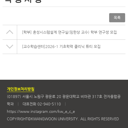
목록
[학부]
혼성시스템설계 연구실(임한상 교수) 학부 연구생 모집
[교수학습센터]2026-1 기초학력 클리닉 튜티 모집
개인정보처리방침
(01897) 서울시 노원구 광운로 20 광운대학교 비마관 317호 전자융합공
학과
|
대표전화 02-940-5110
|
https://www.instagram.com/kw_e_c_e
COPYRIGHT©KWANGWOON UNIVERSITY. ALL RIGHTS RESERVED