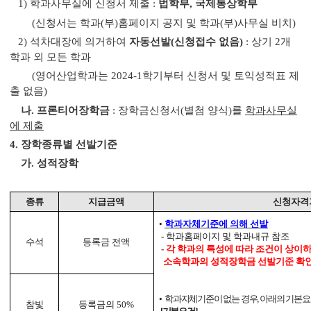
1)
학과사무실에 신청서 제출
:
법학부
,
국제통상학부
(
신청서는 학과
(
부
)
홈페이지 공지 및 학과
(
부
)
사무실 비치
)
2)
석차대장에 의거하여
자동선발
(
신청접수 없음
)
:
상기
2
개
학과 외 모든 학과
(
영어산업학과는
2024-1
학기부터 신청서 및 토익성적표 제
출 없음
)
나
.
프론티어장학금
:
장학금신청서
(
별첨 양식
)
를
학과사무실
에 제출
4.
장학종류별 선발기준
가
.
성적장학
종류
지급금액
신청자격
•
학과자체기준에 의해 선발
-
학과홈페이지 및 학과내규 참조
수석
등록금 전액
-
각 학과의 특성에 따라 조건이 상이
소속학과의 성적장학금 선발기준 확
•
학과자체기준이 없는 경우
,
아래의 기본요
참빛
등록금의
50%