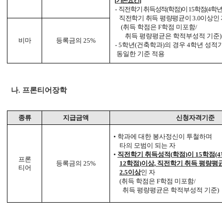
[
기본요건
]
-
직전학기 취득성적
(
학점
)
이
15
학점
(4
학
직전학기 취득 평량평균이
3.0
이상인 
(
취득 학점은
F
학점 미포함
/
취득 평량평균은 학적부성적 기준
)
비마
등록금의
25%
- 5
학년
(
건축학과
)
의 경우
4
학년 성적
동일한 기준 적용
나
.
프론티어장학
종류
지급금액
신청자격기준
•
학과에 대한 봉사정신이 투철하며
타의 모범이 되는 자
•
직전학기 취득성적
(
학점
)
이
15
학점
(4
프론
등록금의
25%
12
학점
)
이상
,
직전학기 취득
평량평
티어
2.5
이상
인 자
(
취득 학점은
F
학점 미포함
/
취득 평량평균은 학적부성적 기준
)