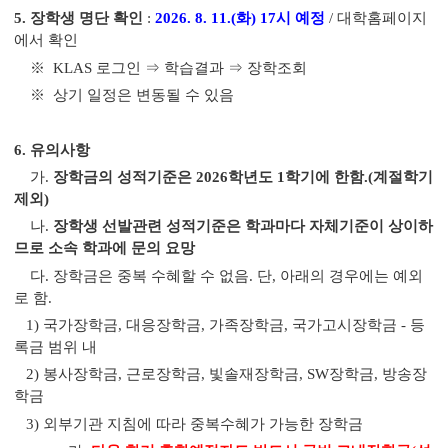
5.
장학생 명단 확인
:
2026. 8. 11.(화
) 17
시 예정
/
대학홈페이지
에서 확인
※
KLAS
로그인
⇒
학습결과
⇒
장학조회
※
상기 일정은 변동될 수 있음
6.
유의사항
가
.
장학금의 성적기준은
2026
학년도 1
학기에 한함
.(
계절학기
제외
)
나
.
장학생 선발관련 성적기준은 학과마다 자체기준이 상이하
므로 소속 학과에 문의 요망
다
.
장학금은 중복 수혜할 수 없음
.
단
,
아래의 경우에는 예외
로 함
.
1)
국가장학금
,
대응장학금
,
가족장학금
,
국가고시장학금
-
등
록금 범위 내
2)
봉사장학금
,
근로장학금
,
빛솔재장학금
, SW
장학금
,
방송장
학금
3)
외부기관 지침에 따라 중복수혜가 가능한 장학금