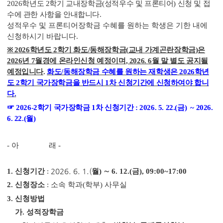
2026
학년도 2
학기 교내장학금
(
성적우수 및 프론티어
)
신청 및 접
수에 관한 사항을 안내합니다
.
성적우수 및 프론티어장학금 수혜를 원하는 학생은 기한 내에
신청하시기 바랍니다
.
※ 2026
학년도 2
학기 화도
/
동해장학금
(
교내 가계곤란장학금
)
은
2026
년 7
월경에 온라인신청 예정이며
, 2026. 6
월 말 별도 공지될
예정입니다
.
화도
/
동해장학금 수혜를 원하는 재학생은
2026
학년
도 2
학기 국가장학금을 반드시
1
차 신청기간에 신청하여야 합니
다
.
☞
2026-2
학기 국가장학금
1
차 신청기간
: 2026. 5. 22.(금
)
~ 2026.
6. 22.(월
)
-
아 래
-
1.
신청기간
:
2026. 6. 1.(
월
)
∼ 6.
12.(
금
), 09:00~17:00
2.
신청장소
:
소속 학과
(
학부
)
사무실
3.
신청방법
가
.
성적장학금