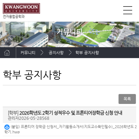
전자융합공학과
커뮤니티
커뮤니티
공지사항
학부 공지사항
학부 공지사항
목록
[학부]
2026학년도 2학기 성적우수 및 프론티어장학금 신청 안내
관리자
2026-05-28
568
(붙임) 프론티어 장학금 신청서_자기활동소개서(지도교수확인필수)_2026학년도 2
학기.hwp