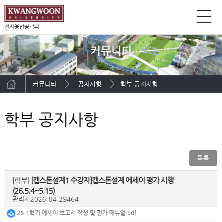
전자융합공학과
커뮤니티
커뮤니티
공지사항
학부 공지사항
학부 공지사항
목록
[학부]
[캡스톤설계1 수강자]캡스톤설계 에세이 평가 시행
(26.5.4~5.15)
관리자
2026-04-29
464
26.1학기 에세이 보고서 작성 및 평가 매뉴얼.pdf