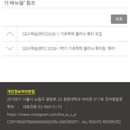
가 매뉴얼’ 참조
목록
[교수학습센터]2026-1 기초학력 클리닉 튜티 모집
[교수학습센터] 2026-1학기 기초학력 클리닉 튜터링 '튜터'모집(정원 20명)
개인정보처리방침
(01897) 서울시 노원구 광운로 20 광운대학교 비마관 317호 전자융합공
학과
|
대표전화 02-940-5110
|
https://www.instagram.com/kw_e_c_e
COPYRIGHT©KWANGWOON UNIVERSITY. ALL RIGHTS RESERVED