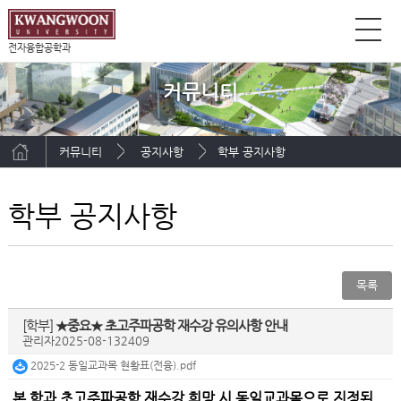
전자융합공학과
커뮤니티
커뮤니티
공지사항
학부 공지사항
학부 공지사항
목록
[학부]
★중요★ 초고주파공학 재수강 유의사항 안내
관리자
2025-08-13
2409
2025-2 동일교과목 현황표(전융).pdf
본 학과 초고주파공학 재수강 희망 시 동일교과목으로 지정된