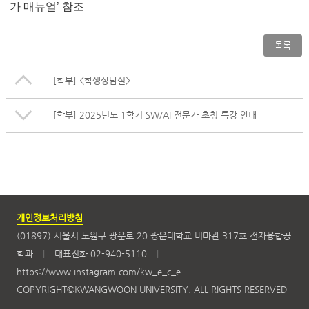
가 매뉴얼’ 참조
목록
[학부]
<학생상담실>
[학부]
2025년도 1학기 SW/AI 전문가 초청 특강 안내
개인정보처리방침
(01897) 서울시 노원구 광운로 20 광운대학교 비마관 317호 전자융합공
학과
|
대표전화 02-940-5110
|
https://www.instagram.com/kw_e_c_e
COPYRIGHT©KWANGWOON UNIVERSITY. ALL RIGHTS RESERVED