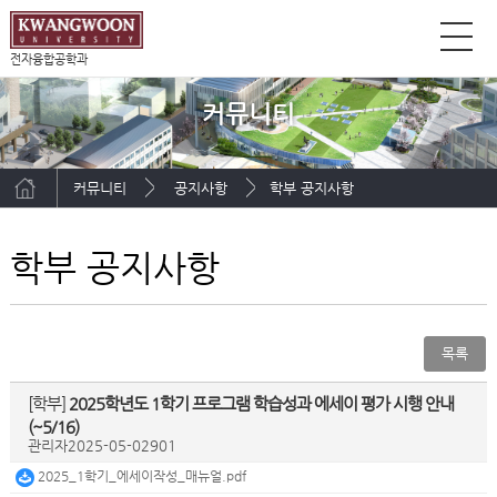
전자융합공학과
커뮤니티
커뮤니티
공지사항
학부 공지사항
학부 공지사항
목록
[학부]
2025학년도 1학기 프로그램 학습성과 에세이 평가 시행 안내
(~5/16)
관리자
2025-05-02
901
2025_1학기_에세이작성_매뉴얼.pdf