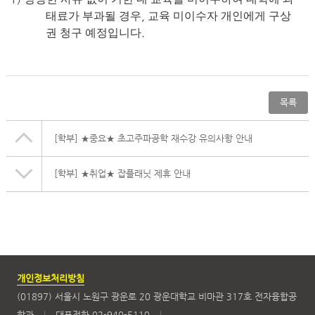
,
태료가 부과될 경우
교육 미이수자 개인에게 구상
.
권 청구 예정입니다
목록
[학부]
★중요★ 초고주파공학 재수강 유의사항 안내
[학부]
★취업★ 잡플래닛 제휴 안내
개인정보처리방침
(01897) 서울시 노원구 광운로 20 광운대학교 비마관 317호 전자융합공
학과
|
대표전화 02-940-5110
|