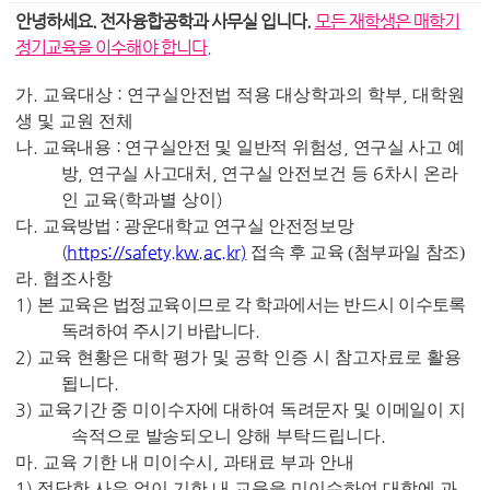
안녕하세요. 전자융합공학과 사무실 입니다.
모든 재학생은 매학기
정기교육을 이수해야 합니다.
.
:
,
가
교육대상
연구실안전법 적용 대상학과의 학부
대학원
생 및 교원 전체
.
:
,
나
교육내용
연구실안전 및 일반적 위험성
연구실 사고 예
,
,
6
방
연구실 사고대처
연구실
안전보건 등
차시 온라
(
)
인 교육
학과별 상이
.
:
다
교육방법
광운대학교 연구실 안전정보망
(
https://safety.kw.ac.kr)
접속 후 교육 (첨부파일 참조)
.
라
협조사항
1)
본 교육은 법정교육이므로 각 학과에서는 반드시 이수토록
.
독려하여 주시기 바랍니다
2)
교육 현황은 대학 평가 및 공학 인증 시 참고자료로 활용
.
됩니다
3)
교육기간 중 미이수자에 대하여 독려문자 및 이메일이 지
.
속적으로 발송되오니 양해
부탁드립니다
.
,
마
교육 기한 내 미이수시
과태료 부과 안내
1)
정당한 사유 없이 기한 내 교육을 미이수하여 대학에 과