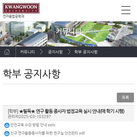
전자융합공학과
커뮤니티
커뮤니티
공지사항
학부 공지사항
학부 공지사항
목록
[학부]
★필독★ 연구 활동 종사자 법정교육 실시 안내(매 학기 시행)
관리자
2025-03-10
3297
안전교육 수강 방법 안내.pptx
신규 연구활동종사자를 위한 연구실 안전관리.pdf