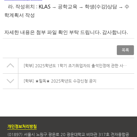
KLAS
라.
작성위치
:
→
공학교육
→
학생
(
수강
)
상담
→
수
학계획서 작성
자세한 내용은 첨부 파일 확인 부탁 드립니다. 감사합니다.
목록
[학부]
2025학년도 1학기 조기취업자의 출석인정에 관한 사항 안내
[학부]
★필독★ 2025학년도 수강신청 공지
개인정보처리방침
(01897) 서울시 노원구 광운로 20 광운대학교 비마관 317호 전자융합공