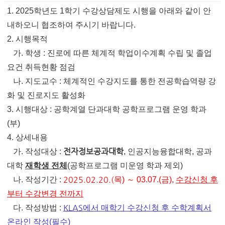
1. 2025
학년도
1
학기 수강상담제도 시행을 아래와 같이 안
내하오니 협조하여 주시기
바랍니다
.
2.
시행목적
가
.
학생
:
진로에 따른 체계적 학업이수계획 수립 및 졸업
요건 취득현황 점검
나
.
지도교수
:
체계적인 수강지도를 통한 전공학습역량 강
화 및 진로지도 활성화
3.
시행대상
:
공학계열 단과대학 공학프로그램 운영 학과
(
부
)
4.
상세내용
전자정보공과대학
가.
작성대상
:
,
인공지능융합대학
,
공과
대학
재학생 전체
(
공학프로그램 미운영 학과 제외
)
2025.02.20.(
나.
작성기간
:
목
)
～
03.07.(
금
),
수강신청 후
부터 수강변경 전까지
KLAS
다.
작성방법
:
에서 매학기 수강신청 후 수학계획서
온라인 작성
(
필수
)