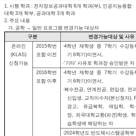
1.
시행 학과
:
전자정보공과대학
6
개 학과
(
부
),
인공지능융합
대학
3
개 학부
,
공과대학
3
개 학과
2.
주요 내용
가
.
공학
→
일반 프로그램 변경가능 대상자
구분
변경가능대상 및 사유
온라인
2015
학번
∙
4
학년 재학생 중
7
학기 수강등
(KLAS)
포함 이전
기
6
학기
)
이면서
,
신청가능
∙
‘
기타
’
사유로 학과장 승인받은 자
2016
학번
∙
4
학년 재학생 중
7
학기 수강등
포함 이후
기
6
학기
)
이면서
,
∙
복수전공
,
연계전공
,
편입생
,
전
신입생
,
교직이수자
(
본신청자
),
경고
,
유급복학
,
재입학
,
학
·
정
,
외국대학교환
(
파견
)
학생
,
학
습학생에 해당하는 자
∙
2024
학년도 반도체시스템공학부