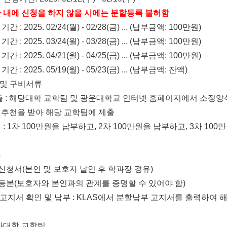
간 내에 신청을 하지 않을 시에는 분할등록 불허함
 기간
: 2025. 02/24(
월
) - 02/28(
금
) ... (
납부금액
: 100
만원
)
 기간
: 2025. 03/24(
월
) - 03/28(
금
) ... (
납부금액
: 100
만원
)
 기간
: 2025. 04/21(
월
) - 04/25(
금
) ... (
납부금액
: 100
만원
)
 기간
: 2025. 05/19(
월
) - 05/23(
금
) ... (
납부금액
:
잔액
)
 및 구비서류
출
:
해당대학 교학팀 및 광운대학교 인터넷 홈페이지에서 소정양
 추천을 받아 해당 교학팀에 제출
액
: 1
차
100
만원을 납부하고
,
2
차
100
만원을 납부하고
,
3
차
100
만
류
신청서
(
본인 및 보호자 날인 후 학과장 경유
)
등본
(
보호자와 본인과의 관계를 증명할 수 있어야 함
)
고지서 확인 및 납부
: KLAS
에서 분할납부 고지서를 출력하여 
과대학 교학팀