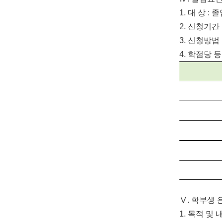
1.
대 상
:
졸
2.
신청기간
3.
신청방법
4.
학점당 
Ⅴ
.
학부생 
1.
목적 및 