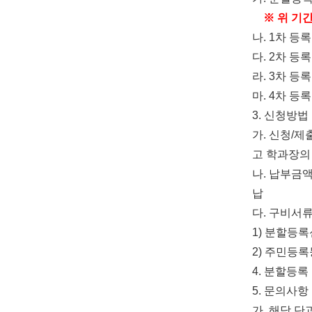
※
위 기
나
. 1
차 등록
다
. 2
차 등록
라
. 3
차 등록
마
. 4
차 등록
3.
신청방법
가
.
신청
/
제
고 학과장의
나
.
납부금
납
다
.
구비서
1)
분할등록
2)
주민등록
4.
분할등록 
5.
문의사항
가
.
해당 단