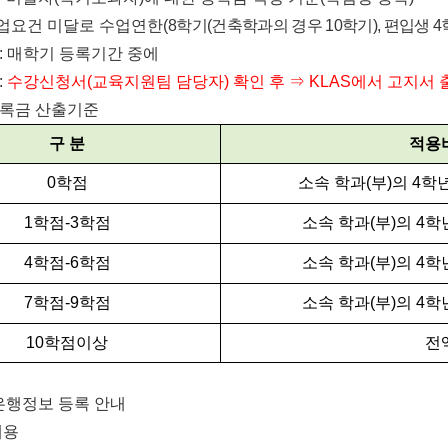
업요건 미달로 수업연한
(
8
학기
(
건축학과의 경우
10
학기
),
편입생
4
:
매학기 등록기간 중에
:
수강신청서
(
교육지원팀 담당자
)
확인 후
⇒
KLAS
에서
고지서 
등록금 산출기준
구 분
적용
0
학점
소속 학과
(
부
)
의
4
학
1
학점
-3
학점
소속 학과
(
부
)
의
4
학
4
학점
-6
학점
소속 학과
(
부
)
의
4
학
7
학점
-9
학점
소속 학과
(
부
)
의
4
학
10
학점이상
전
은행정보 등록 안내
내용