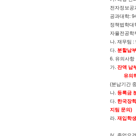
전자정보공
공과대학
: 
정책법학대
자율전공학
나
.
재무팀
:
다
.
분할납부
6.
유의사항
가
.
잔액 납
유의
(
분납기간 
나
.
등록금 
다
.
한국장학
지팀 문의
)
라
.
재입학생
Ⅳ
.
졸업요건