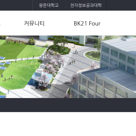
광운대학교
전자정보공과대학
보
커뮤니티
BK21 Four
공지사항
사업목표 및 내용
취업정보
교육팀 및 참여교수 소개
공
자유게시판
사업성과
포토갤러리
연구활동
학과소모임
기타자료