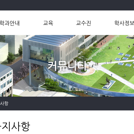
학과안내
교육
교수진
학사정
학과소개
학부
교수
학부
학과장인사말
대학원
연구실
연계전공
연혁
마이크로전
커뮤니티
오시는길
공학인증제
대학원
지사항
공지사항