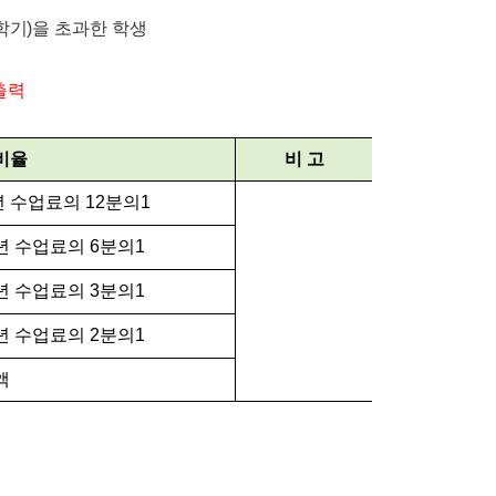
학기
)
을 초과한 학생
출력
비율
비 고
년 수업료의
12
분의
1
년 수업료의
6
분의
1
년 수업료의
3
분의
1
년 수업료의
2
분의
1
액