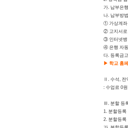
가
.
납부은
나
.
납부방
①
가상계좌
②
고지서로
③
인터넷뱅
④
은행 자
다
.
등록금고
▶
학교 홈
Ⅱ
.
수석
,
전
:
수업료
0
원
Ⅲ
.
분할 등
1.
분할등록
2.
분할등록
가
.
분할등록