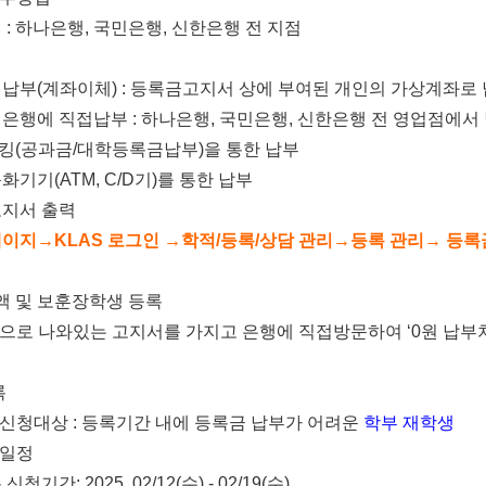
행
:
하나은행
,
국민은행
,
신한은행 전 지점
법
 납부
(
계좌이체
) :
등록금고지서 상에 부여된 개인의 가상계좌로
 은행에 직접납부
:
하나은행
,
국민은행
,
신한은행 전 영업점에서
킹
(
공과금
/
대학등록금납부
)
을 통한 납부
동화기기
(ATM, C/D
기
)
를 통한 납부
지서 출력
페이지
→
KLAS
로그인
→
학적
/
등록
/
상담 관리
→
등록 관리
→
등록
액 및 보훈장학생 등록
으로 나와있는 고지서를 가지고 은행에 직접방문하여
‘0
원 납부
록
 신청대상
:
등록기간 내에 등록금 납부가 어려운
학부 재학생
 일정
 신청기간
: 2025. 02/12(
수
) - 02/19(
수
)