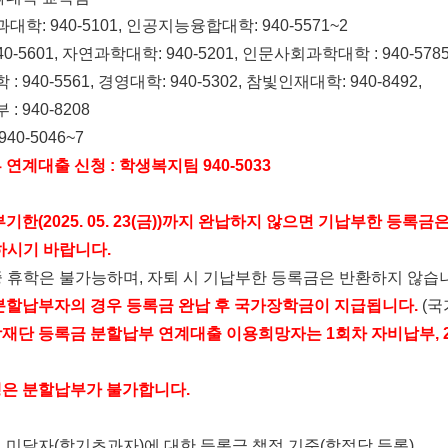
과대학
: 940-5101,
인공지능융합대학
: 940-5571~2
940-5601,
자연과학대학
: 940-5201,
인문사회과학대학
: 940-5785
학
: 940-5561,
경영대학
: 940-5302,
참빛인재대학
: 940-8492,
부
: 940-8208
 940-5046~7
 연계대출 신청
:
학생복지팀
940-5033
부기한
(2025. 05. 23(
금
))
까지 완납하지 않으면 기납부한 등록금은
하시기 바랍니다
.
중 휴학은 불가능하며
,
자퇴 시 기납부한 등록금은 반환하지 않습
분할납부자의 경우 등록금 완납 후 국가장학금이 지급됩니다
.
(
국
재단 등록금 분할납부 연계대출 이용희망자는
1
회차 자비납부
,
은 분할납부가 불가합니다
.
 미달자
(
학기초과자
)
에 대한 등록금 책정 기준
(
학점당 등록
)