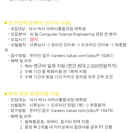
(
)
■ 연구장학금
학비·연구비 지원
-
모집대상
:
석사·박사·석박사통합과정 재학생
-
모집분야
: AI
및
Computer Science
·
Engineering
관련 전 분야
상시
-
모집시기
:
-
선발절차
:
서류심사
->
온라인 인터뷰
->
오프라인 인터뷰
->
최종합
격
-
접수방법
:
온라인 접수
(careers.kakao.com/jobs/P-10461)
-
혜택 및 의무
·연구비 일체 지원
(
연간 최대
2,000
만원까지
)
1.
학비
2.
수혜 기간 중 학회비용 연
1
회씩 지원
3.
수혜 기간과 동일 기간 카카오 정직원 의무 근무 조건
■ 해외 학회 참관비용 지원
-
모집대상
:
석사·박사·석박사통합과정 재학생
-
선발절차
:
서류심사
->
오프라인 면접
(1
회
) ->
최종합격
-
접수방법
:
온라인 접수
(careers.kakao.com/jobs/P-10476)
-
혜택 및 의무
1.
왕복항공권
,
숙박비
,
참가비 전액 지원
2.
종료 후
2
개월 내 카카오에서 참관내용 공유
PT
진행