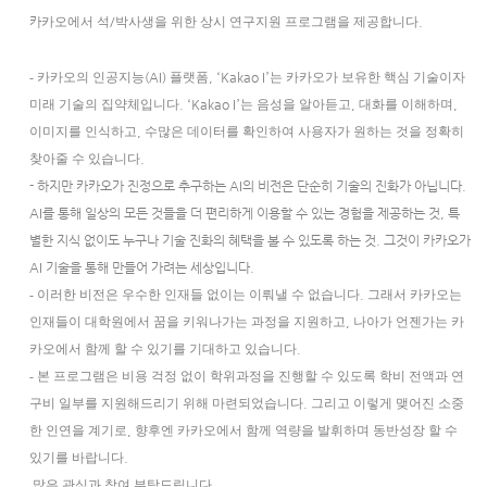
카
카오에서 석
/
박사생을 위한 상시 연구지원 프로그램을 제공합니다
.
- 카카오의 인공지능
(AI)
플랫폼
,
‘
Kakao I
’는 카카오가 보유한 핵심 기술이자
미래 기술의 집약체입니다
.
‘
Kakao I
’는 음성을 알아듣고
,
대화를 이해하며
,
이미지를 인식하고
,
수많은 데이터를 확인하여 사용자가 원하는 것을 정확히
찾아줄 수 있습니다
.
- 하지만 카카오가 진정으로 추구하는
AI
의 비전은 단순히 기술의 진화가 아닙니다
.
AI
를 통해 일상의 모든 것들을
더 편리하게 이용
할 수 있는 경험을 제공하는 것
,
특
별한 지식 없이도 누구나 기술 진화의 혜택을 볼 수 있도록 하는 것
.
그것이 카카오가
AI
기술을 통해 만들어 가려는 세상입니다
.
- 이러한 비전은 우수한 인재들 없이는 이뤄낼 수 없습니다
.
그래서 카카오는
인재들이 대학원에서 꿈을 키워나가는 과정을 지원하고
,
나아가 언젠가는 카
카오에서 함께 할 수 있기를 기대하고 있습니다
.
-
본 프로그램은 비용 걱정 없이 학위과정을 진행할 수 있도록 학비 전액과 연
구비 일부를 지원해드리기 위해 마련되었습니다
.
그리고 이렇게 맺어진 소중
한 인연을 계기로
,
향후엔 카카오에서 함께 역량을 발휘하며 동반성장 할 수
있기를 바랍니다
.
많은 관심과 참여 부탁드립니다
.