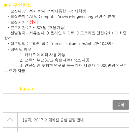
■ 연구인턴십
-
모집대상
:
석사·박사·석박사통합과정 재학생
-
모집분야
: AI
및
Computer Science
·
Engineering
관련 전 분야
상시
-
모집시기
:
-
근무기간
: 2 ~ 6
개월
(
조율가능
)
-
선발절차
:
서류심사
->
온라인 테스트
->
오프라인 면접
(2
회
) ->
최종
합격
-
접수방법
:
온라인 접수
(careers.kakao.com/jobs/P-10459)
-
혜택 및 의무
1.
카카오 데이터 사용 가능
2.
근무지 부근
(
판교 혹은 제주
)
숙소 제공
3.
인턴십 중 수행한 연구로 논문 게재 시 최대
1,000
만원 인센티
브 추가 지급
kakao
목록
[공지]
2017-2 대학원 종심 일정 안내