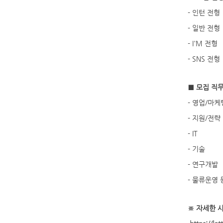
- 인턴 전형
- 일반 전형
- I'M 전형
- SNS 전형
■ 모집 직
- 영업/마케
- 지원/전략
- IT
- 기술
- 연구개발
- 물류운영 
※ 자세한 