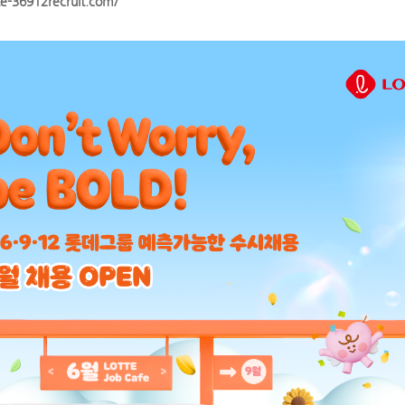
tte-36912recruit.com/