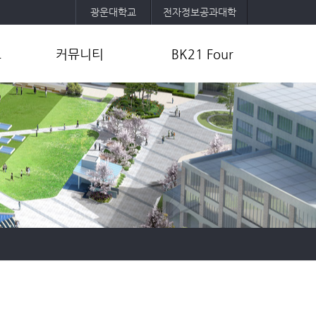
광운대학교
전자정보공과대학
보
커뮤니티
BK21 Four
공지사항
사업목표 및 내용
취업정보
교육팀 및 참여교수 소개
공
자유게시판
사업성과
포토갤러리
연구활동
학과소모임
기타자료