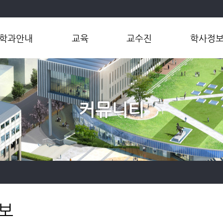
학과안내
교육
교수진
학사정
학과소개
학부
교수
학부
학과장인사말
대학원
연구실
연계전공
연혁
마이크로전
커뮤니티
오시는길
공학인증제
대학원
보