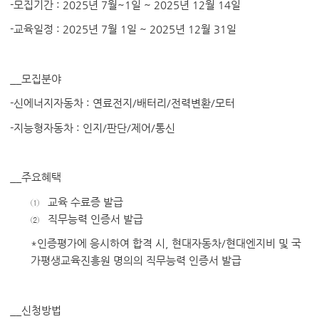
-
모집기간 : 2025년 7월~1일 ~ 2025년 12월 14일
-
교육일정 : 2025년 7월 1일 ~ 2025년 12월 31일
__
모집분야
-
신에너지자동차
:
연료전지/배터리/전력변환/모터
-
지능형자동차
:
인지/판단/제어/통신
__
주요혜택
교육 수료증 발급
①
직무능력 인증서 발급
②
*
인증평가에 응시하여 합격 시, 현대자동차/현대엔지비 및 국
가평생교육진흥원 명의의 직무능력 인증서 발급
__
신청방법