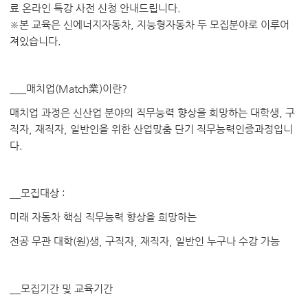
료 온라인 특강 사전 신청 안내드립니다.
※본 교육은 신에너지자동차, 지능형자동차 두 모집분야로 이루어
져있습니다.
___
매치업
(Match
業
)
이란
?
매치업
과정은
신산업
분야의
직무능력
향상을
희망하는
대학생
,
구
직자
,
재직자
,
일반인을
위한
산업맞춤
단기
직무능력인증과정입니
다
.
__
모집대상
:
미래 자동차 핵심 직무능력 향상을 희망하는
전공 무관 대학(원)생, 구직자, 재직자, 일반인 누구나 수강 가능
__
모집기간 및 교육기간