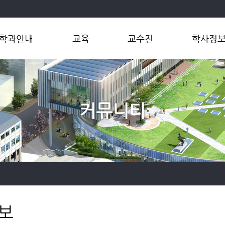
학과안내
교육
교수진
학사정
학과소개
학부
교수
학부
학과장인사말
대학원
연구실
연계전공
연혁
마이크로전
커뮤니티
오시는길
공학인증제
대학원
보